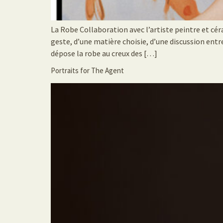
La Robe Collaboration avec l’artiste peintre et cér
geste, d’une matière choisie, d’une discussion entr
dépose la robe au creux des […]
Portraits for The Agent