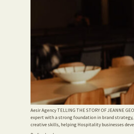
Aesir Agency TELLING THE STORY OF JEANNE GEORIS A
expert with a strong foundation in brand strategy, 
creative skills, helping Hospitality businesses dev