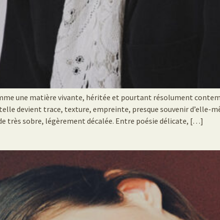
omme une matière vivante, héritée et pourtant résolument contemp
elle devient trace, texture, empreinte, presque souvenir d’elle-mê
e très sobre, légèrement décalée. Entre poésie délicate, […]